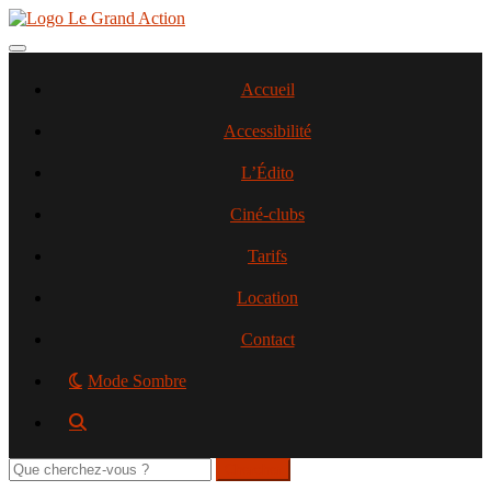
Aller
au
contenu
Toggle navigation
principal
Accueil
Accessibilité
L’Édito
Ciné-clubs
Tarifs
Location
Contact
Mode Sombre
Rechercher
sur