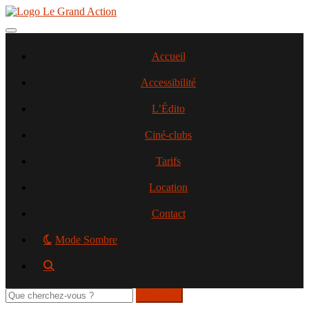
Aller
au
contenu
Toggle navigation
principal
Accueil
Accessibilité
L’Édito
Ciné-clubs
Tarifs
Location
Contact
Mode Sombre
Rechercher
sur