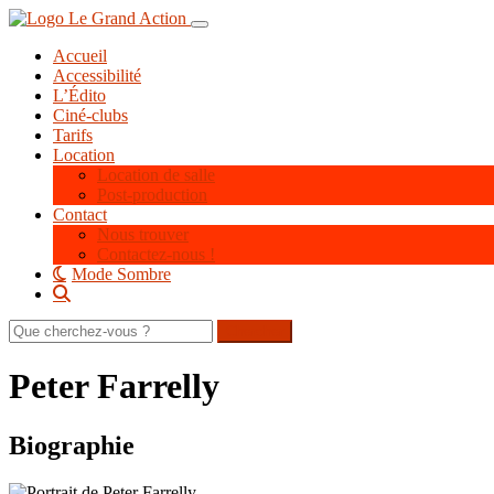
Aller
Toggle navigation
au
Accueil
contenu
Accessibilité
principal
L’Édito
Ciné-clubs
Tarifs
Location
Location de salle
Post-production
Contact
Nous trouver
Contactez-nous !
Mode Sombre
Rechercher
sur
le
Peter Farrelly
site
Biographie