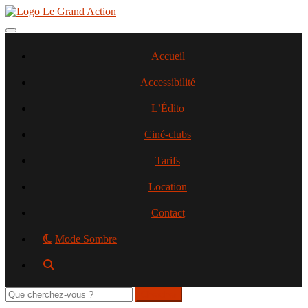
Aller
au
contenu
Toggle navigation
principal
Accueil
Accessibilité
L’Édito
Ciné-clubs
Tarifs
Location
Contact
Mode Sombre
Rechercher
sur