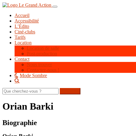
Aller
Toggle navigation
au
Accueil
contenu
Accessibilité
principal
L’Édito
Ciné-clubs
Tarifs
Location
Location de salle
Post-production
Contact
Nous trouver
Contactez-nous !
Mode Sombre
Rechercher
sur
le
Orian Barki
site
Biographie