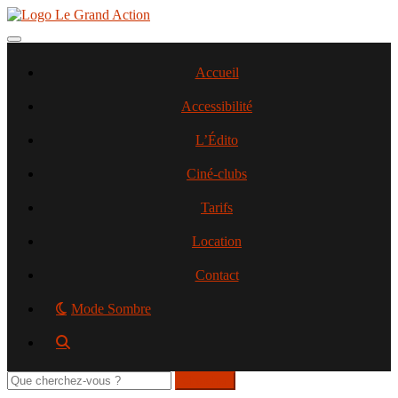
Aller
au
contenu
Toggle navigation
principal
Accueil
Accessibilité
L’Édito
Ciné-clubs
Tarifs
Location
Contact
Mode Sombre
Rechercher
sur