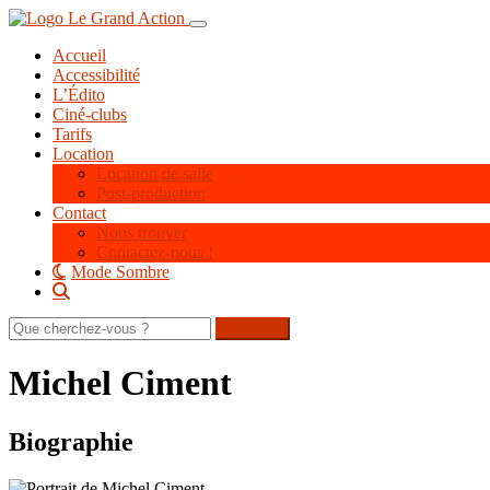
Aller
Toggle navigation
au
Accueil
contenu
Accessibilité
principal
L’Édito
Ciné-clubs
Tarifs
Location
Location de salle
Post-production
Contact
Nous trouver
Contactez-nous !
Mode Sombre
Rechercher
sur
le
Michel Ciment
site
Biographie