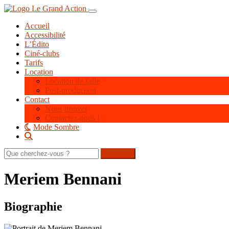
Aller
Toggle navigation
au
Accueil
contenu
Accessibilité
principal
L’Édito
Ciné-clubs
Tarifs
Location
Location de salle
Post-production
Contact
Nous trouver
Contactez-nous !
Mode Sombre
Rechercher
sur
le
Meriem Bennani
site
Biographie