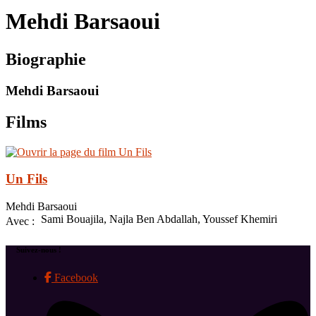
le
Mehdi Barsaoui
site
Biographie
Mehdi Barsaoui
Films
Un Fils
Mehdi Barsaoui
Sami Bouajila, Najla Ben Abdallah, Youssef Khemiri
Avec :
Suivez-nous !
Facebook