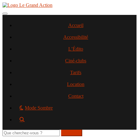
Aller
au
contenu
Toggle navigation
principal
Accueil
Accessibilité
L’Édito
Ciné-clubs
Tarifs
Location
Contact
Mode Sombre
Rechercher
sur