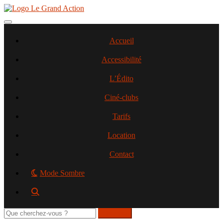
Aller
au
contenu
Toggle navigation
principal
Accueil
Accessibilité
L’Édito
Ciné-clubs
Tarifs
Location
Contact
Mode Sombre
Rechercher
sur