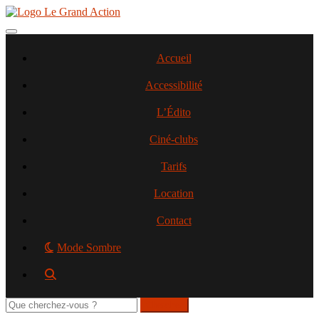
Aller
au
contenu
Toggle navigation
principal
Accueil
Accessibilité
L’Édito
Ciné-clubs
Tarifs
Location
Contact
Mode Sombre
Rechercher
sur