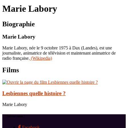
le
Marie Labory
site
Biographie
Marie Labory
Marie Labory, née le 9 octobre 1975 à Dax (Landes), est une
journaliste, animatrice de télévision et maintenant animatrice de
radio française.
(Wikipedia)
Films
Lesbiennes quelle histoire ?
Marie Labory
Suivez-nous !
Facebook