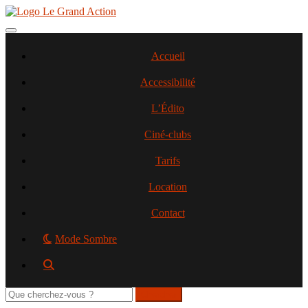
Aller
au
contenu
Toggle navigation
principal
Accueil
Accessibilité
L’Édito
Ciné-clubs
Tarifs
Location
Contact
Mode Sombre
Rechercher
sur