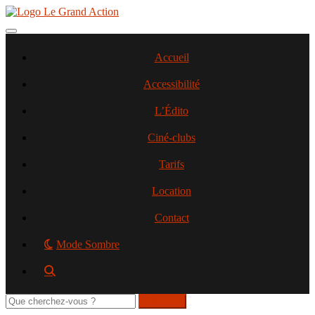
Aller
au
contenu
Toggle navigation
principal
Accueil
Accessibilité
L’Édito
Ciné-clubs
Tarifs
Location
Contact
Mode Sombre
Rechercher
sur