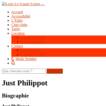
Aller
Toggle navigation
au
Accueil
contenu
Accessibilité
principal
L’Édito
Ciné-clubs
Tarifs
Location
Location de salle
Post-production
Contact
Nous trouver
Contactez-nous !
Mode Sombre
Rechercher
sur
le
Just Philippot
site
Biographie