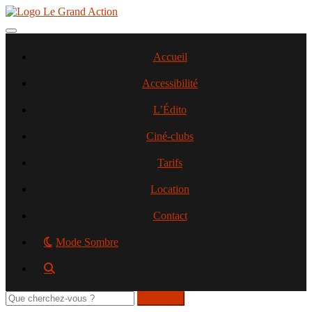
Aller
au
contenu
Toggle navigation
principal
Accueil
Accessibilité
L’Édito
Ciné-clubs
Tarifs
Location
Contact
Mode Sombre
Rechercher
sur