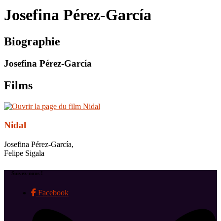
le
Josefina Pérez-García
site
Biographie
Josefina Pérez-García
Films
Nidal
Josefina Pérez-García,
Felipe Sigala
Suivez-nous !
Facebook