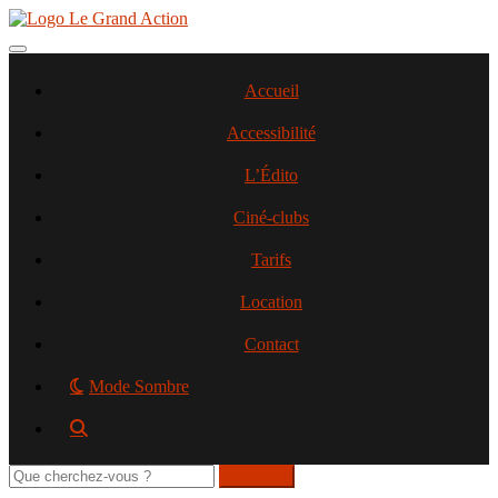
Aller
au
contenu
Toggle navigation
principal
Accueil
Accessibilité
L’Édito
Ciné-clubs
Tarifs
Location
Contact
Mode Sombre
Rechercher
sur