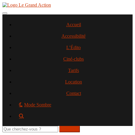
Aller
au
contenu
Toggle navigation
principal
Accueil
Accessibilité
L’Édito
Ciné-clubs
Tarifs
Location
Contact
Mode Sombre
Rechercher
sur