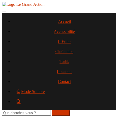
Aller
au
contenu
Toggle navigation
principal
Accueil
Accessibilité
L’Édito
Ciné-clubs
Tarifs
Location
Contact
Mode Sombre
Rechercher
sur