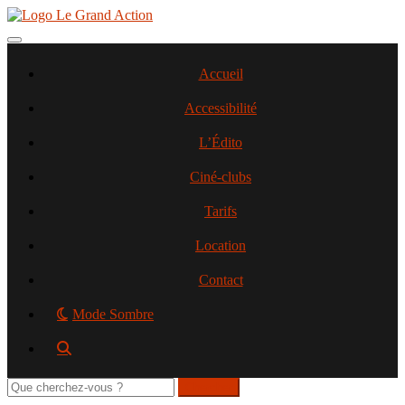
Aller
au
contenu
Toggle navigation
principal
Accueil
Accessibilité
L’Édito
Ciné-clubs
Tarifs
Location
Contact
Mode Sombre
Rechercher
sur