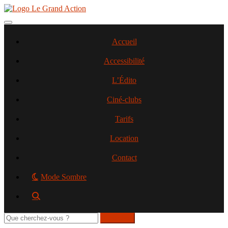
Aller
au
contenu
Toggle navigation
principal
Accueil
Accessibilité
L’Édito
Ciné-clubs
Tarifs
Location
Contact
Mode Sombre
Rechercher
sur