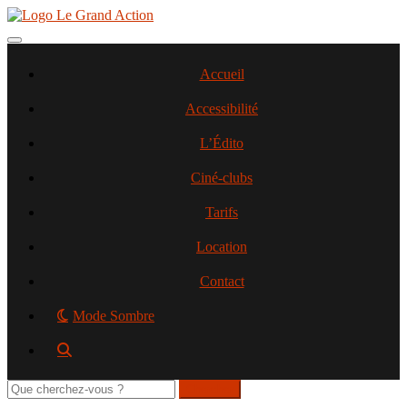
Aller
au
contenu
Toggle navigation
principal
Accueil
Accessibilité
L’Édito
Ciné-clubs
Tarifs
Location
Contact
Mode Sombre
Rechercher
sur