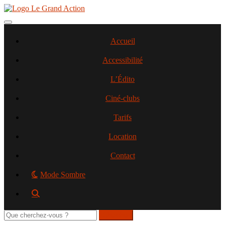
Aller
au
contenu
Toggle navigation
principal
Accueil
Accessibilité
L’Édito
Ciné-clubs
Tarifs
Location
Contact
Mode Sombre
Rechercher
sur