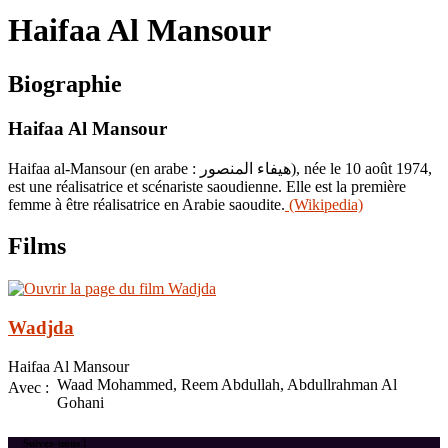
le
Haifaa Al Mansour
site
Biographie
Haifaa Al Mansour
Haifaa al-Mansour (en arabe : هيفاء المنصور), née le 10 août 1974,
est une réalisatrice et scénariste saoudienne. Elle est la première
femme à être réalisatrice en Arabie saoudite.
(Wikipedia)
Films
Wadjda
Haifaa Al Mansour
Waad Mohammed, Reem Abdullah, Abdullrahman Al
Avec :
Gohani
Suivez-nous !