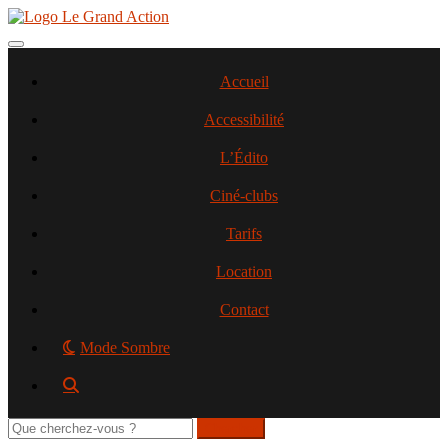
Aller
au
contenu
Toggle navigation
principal
Accueil
Accessibilité
L’Édito
Ciné-clubs
Tarifs
Location
Contact
Mode Sombre
Rechercher
sur