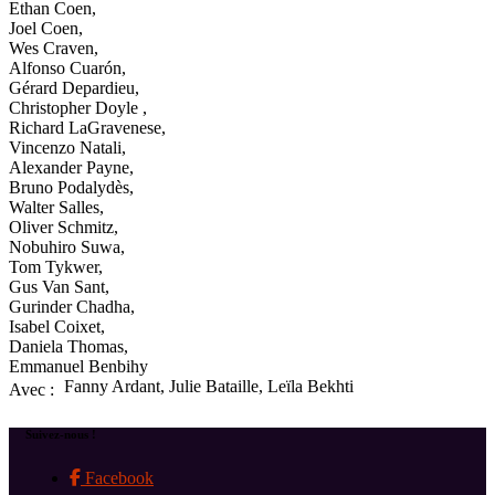
Ethan Coen,
Joel Coen,
Wes Craven,
Alfonso Cuarón,
Gérard Depardieu,
Christopher Doyle ,
Richard LaGravenese,
Vincenzo Natali,
Alexander Payne,
Bruno Podalydès,
Walter Salles,
Oliver Schmitz,
Nobuhiro Suwa,
Tom Tykwer,
Gus Van Sant,
Gurinder Chadha,
Isabel Coixet,
Daniela Thomas,
Emmanuel Benbihy
Fanny Ardant, Julie Bataille, Leïla Bekhti
Avec :
Suivez-nous !
Facebook