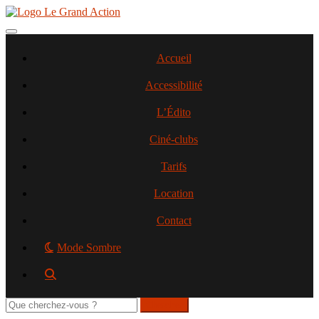
Aller
au
contenu
Toggle navigation
principal
Accueil
Accessibilité
L’Édito
Ciné-clubs
Tarifs
Location
Contact
Mode Sombre
Rechercher
sur