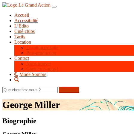
Aller
Toggle navigation
au
Accueil
contenu
Accessibilité
principal
L’Édito
Ciné-clubs
Tarifs
Location
Location de salle
Post-production
Contact
Nous trouver
Contactez-nous !
Mode Sombre
Rechercher
sur
le
George Miller
site
Biographie