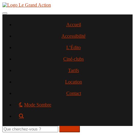
Aller
au
contenu
Toggle navigation
principal
Accueil
Accessibilité
L’Édito
Ciné-clubs
Tarifs
Location
Contact
Mode Sombre
Rechercher
sur