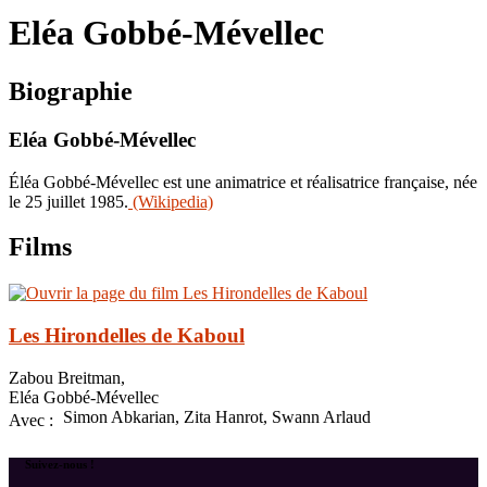
le
Eléa Gobbé-Mévellec
site
Biographie
Eléa Gobbé-Mévellec
Éléa Gobbé-Mévellec est une animatrice et réalisatrice française, née
le 25 juillet 1985.
(Wikipedia)
Films
Les Hirondelles de Kaboul
Zabou Breitman,
Eléa Gobbé-Mévellec
Simon Abkarian, Zita Hanrot, Swann Arlaud
Avec :
Suivez-nous !