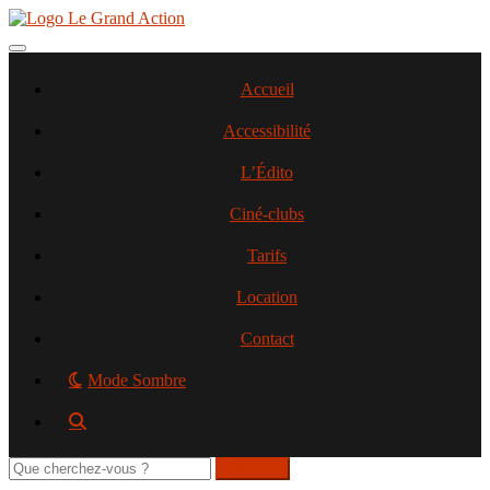
Aller
au
contenu
Toggle navigation
principal
Accueil
Accessibilité
L’Édito
Ciné-clubs
Tarifs
Location
Contact
Mode Sombre
Rechercher
sur