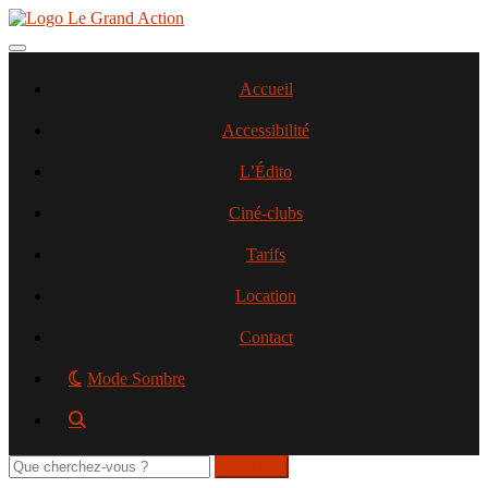
Aller
au
contenu
Toggle navigation
principal
Accueil
Accessibilité
L’Édito
Ciné-clubs
Tarifs
Location
Contact
Mode Sombre
Rechercher
sur