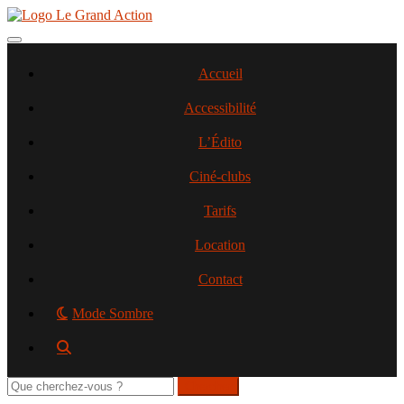
Aller
au
contenu
Toggle navigation
principal
Accueil
Accessibilité
L’Édito
Ciné-clubs
Tarifs
Location
Contact
Mode Sombre
Rechercher
sur