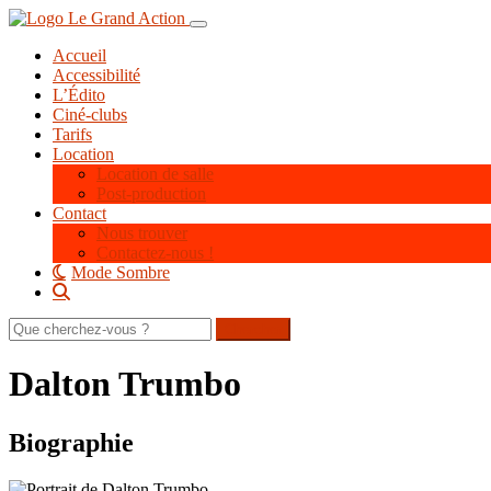
Aller
Toggle navigation
au
Accueil
contenu
Accessibilité
principal
L’Édito
Ciné-clubs
Tarifs
Location
Location de salle
Post-production
Contact
Nous trouver
Contactez-nous !
Mode Sombre
Rechercher
sur
le
Dalton Trumbo
site
Biographie