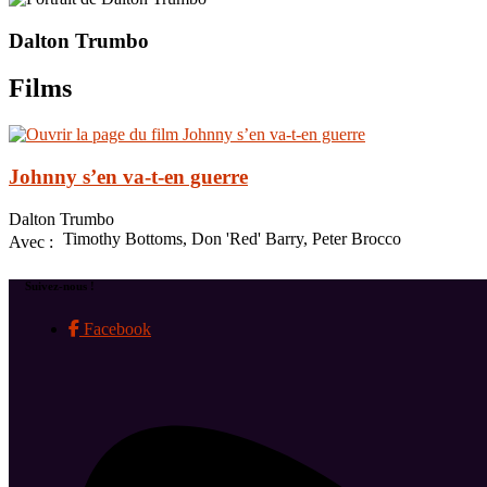
Dalton Trumbo
Films
Johnny s’en va-t-en guerre
Dalton Trumbo
Timothy Bottoms, Don 'Red' Barry, Peter Brocco
Avec :
Suivez-nous !
Facebook