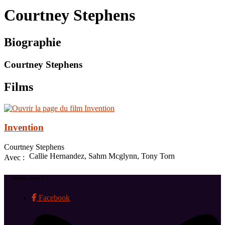
le
Courtney Stephens
site
Biographie
Courtney Stephens
Films
Invention
Courtney Stephens
Callie Hernandez, Sahm Mcglynn, Tony Torn
Avec :
Suivez-nous !
Facebook