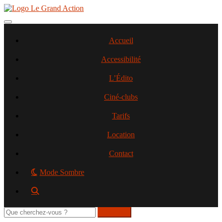
Aller
au
contenu
Toggle navigation
principal
Accueil
Accessibilité
L’Édito
Ciné-clubs
Tarifs
Location
Contact
Mode Sombre
Rechercher
sur