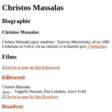
le
Christos Massalas
site
Biographie
Christos Massalas
Chrístos Massalás (grec moderne : Χρίστος Μασσαλάς), né en 1986
à Ioánnina en Grèce, est un cinéaste et scénariste grec.
(Wikipedia)
Films
Killerwood
Christos Massalas
Vaggelis Daousis, Elsa Lekakou, Joyce Evidi
Avec :
Broadway