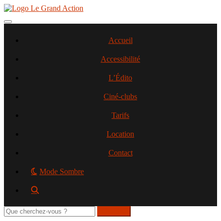
Aller
au
contenu
Toggle navigation
principal
Accueil
Accessibilité
L’Édito
Ciné-clubs
Tarifs
Location
Contact
Mode Sombre
Rechercher
sur