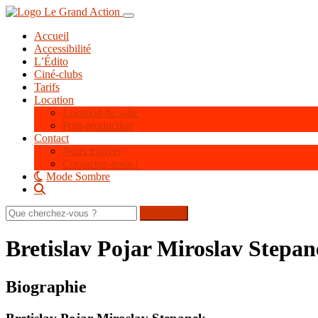
Aller
Toggle navigation
au
Accueil
contenu
Accessibilité
principal
L’Édito
Ciné-clubs
Tarifs
Location
Location de salle
Post-production
Contact
Nous trouver
Contactez-nous !
Mode Sombre
Rechercher
sur
le
Bretislav Pojar Miroslav Stepa
site
Biographie