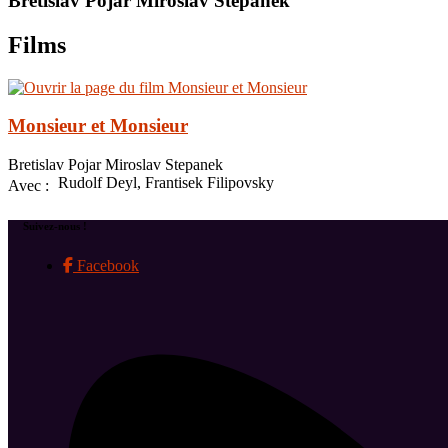
Bretislav Pojar Miroslav Stepanek
Films
Monsieur et Monsieur
Bretislav Pojar Miroslav Stepanek
Rudolf Deyl, Frantisek Filipovsky
Avec :
Suivez-nous !
Facebook