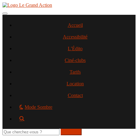
Aller
au
contenu
Toggle navigation
principal
Accueil
Accessibilité
L’Édito
Ciné-clubs
Tarifs
Location
Contact
Mode Sombre
Rechercher
sur