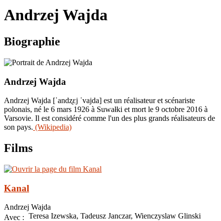
le
Andrzej Wajda
site
Biographie
Andrzej Wajda
Andrzej Wajda [ˈandʐɛj ˈvajda] est un réalisateur et scénariste
polonais, né le 6 mars 1926 à Suwałki et mort le 9 octobre 2016 à
Varsovie. Il est considéré comme l'un des plus grands réalisateurs de
son pays.
(Wikipedia)
Films
Kanal
Andrzej Wajda
Teresa Izewska, Tadeusz Janczar, Wienczyslaw Glinski
Avec :