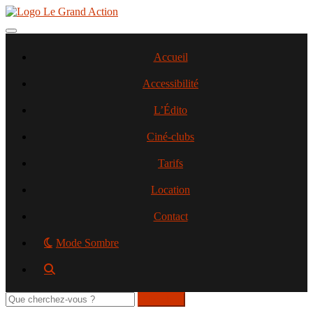
Aller
au
contenu
Toggle navigation
principal
Accueil
Accessibilité
L’Édito
Ciné-clubs
Tarifs
Location
Contact
Mode Sombre
Rechercher
sur