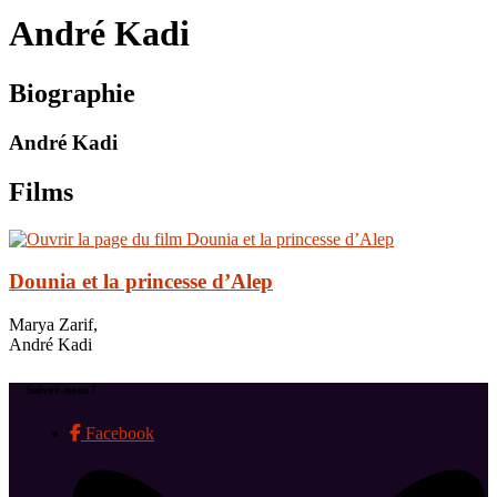
le
André Kadi
site
Biographie
André Kadi
Films
Dounia et la princesse d’Alep
Marya Zarif,
André Kadi
Suivez-nous !
Facebook