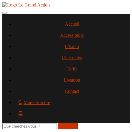
Aller
au
contenu
Toggle navigation
principal
Accueil
Accessibilité
L’Édito
Ciné-clubs
Tarifs
Location
Contact
Mode Sombre
Rechercher
sur