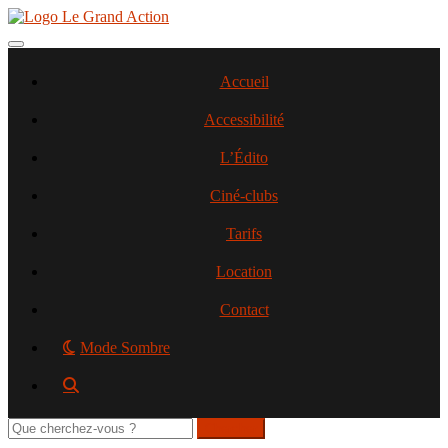
Aller
au
contenu
Toggle navigation
principal
Accueil
Accessibilité
L’Édito
Ciné-clubs
Tarifs
Location
Contact
Mode Sombre
Rechercher
sur