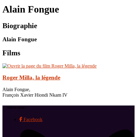
le
Alain Fongue
site
Biographie
Alain Fongue
Films
Roger Milla, la légende
Alain Fongue,
François Xavier Hiondi Nkam IV
Suivez-nous !
Facebook