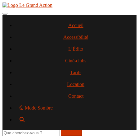
Aller
au
contenu
Toggle navigation
principal
Accueil
Accessibilité
L’Édito
Ciné-clubs
Tarifs
Location
Contact
Mode Sombre
Rechercher
sur