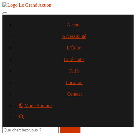
Aller
au
contenu
Toggle navigation
principal
Accueil
Accessibilité
L’Édito
Ciné-clubs
Tarifs
Location
Contact
Mode Sombre
Rechercher
sur