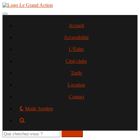
Aller
au
contenu
Toggle navigation
principal
Accueil
Accessibilité
L’Édito
Ciné-clubs
Tarifs
Location
Contact
Mode Sombre
Rechercher
sur