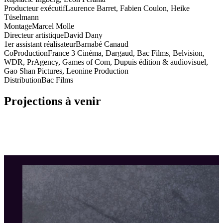
Producteur exécutif
Laurence Barret, Fabien Coulon, Heike
Tüselmann
Montage
Marcel Molle
Directeur artistique
David Dany
1er assistant réalisateur
Barnabé Canaud
CoProduction
France 3 Cinéma, Dargaud, Bac Films, Belvision,
WDR, PrAgency, Games of Com, Dupuis édition & audiovisuel,
Gao Shan Pictures, Leonine Production
Distribution
Bac Films
Projections à venir