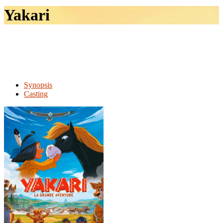
le
Yakari
site
Synopsis
Casting