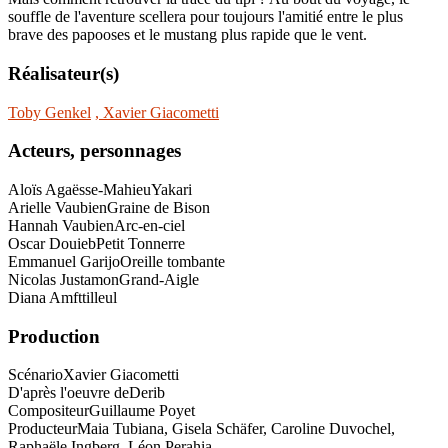
souffle de l'aventure scellera pour toujours l'amitié entre le plus
brave des papooses et le mustang plus rapide que le vent.
Réalisateur(s)
Toby Genkel
, Xavier Giacometti
Acteurs, personnages
Aloïs Agaësse-Mahieu
Yakari
Arielle Vaubien
Graine de Bison
Hannah Vaubien
Arc-en-ciel
Oscar Douieb
Petit Tonnerre
Emmanuel Garijo
Oreille tombante
Nicolas Justamon
Grand-Aigle
Diana Amft
tilleul
Production
Scénario
Xavier Giacometti
D'après l'oeuvre de
Derib
Compositeur
Guillaume Poyet
Producteur
Maia Tubiana, Gisela Schäfer, Caroline Duvochel,
Raphaële Ingberg, Léon Perahia