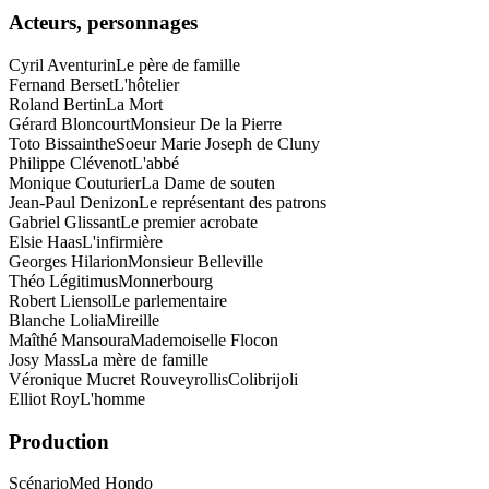
Acteurs, personnages
Cyril Aventurin
Le père de famille
Fernand Berset
L'hôtelier
Roland Bertin
La Mort
Gérard Bloncourt
Monsieur De la Pierre
Toto Bissainthe
Soeur Marie Joseph de Cluny
Philippe Clévenot
L'abbé
Monique Couturier
La Dame de souten
Jean-Paul Denizon
Le représentant des patrons
Gabriel Glissant
Le premier acrobate
Elsie Haas
L'infirmière
Georges Hilarion
Monsieur Belleville
Théo Légitimus
Monnerbourg
Robert Liensol
Le parlementaire
Blanche Lolia
Mireille
Maîthé Mansoura
Mademoiselle Flocon
Josy Mass
La mère de famille
Véronique Mucret Rouveyrollis
Colibrijoli
Elliot Roy
L'homme
Production
Scénario
Med Hondo