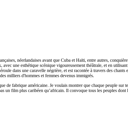
françaises, néerlandaises avant que Cuba et Haïti, entre autres, conqui
, avec une esthétique scénique vigoureusement théâtrale, et en utilisant 
éroule dans une caravelle négrière, et est racontée à travers des chants et 
, des milliers d'hommes et femmes devenus immigrés.
e de fabrique américaine. Je voulais montrer que chaque peuple sur ter
pas un film plus caribéen qu’africain. Il convoque tous les peuples dont l