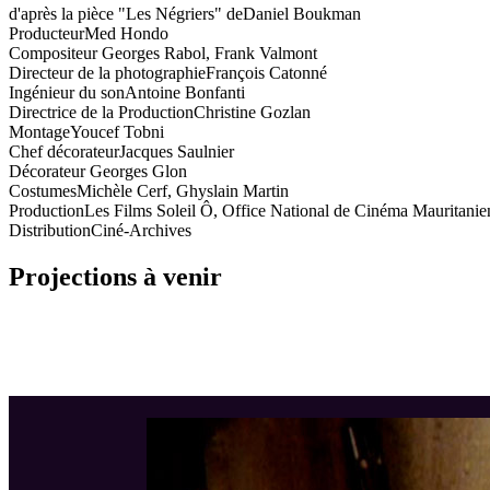
d'après la pièce "Les Négriers" de
Daniel Boukman
Producteur
Med Hondo
Compositeur
Georges Rabol, Frank Valmont
Directeur de la photographie
François Catonné
Ingénieur du son
Antoine Bonfanti
Directrice de la Production
Christine Gozlan
Montage
Youcef Tobni
Chef décorateur
Jacques Saulnier
Décorateur
Georges Glon
Costumes
Michèle Cerf, Ghyslain Martin
Production
Les Films Soleil Ô, Office National de Cinéma Mauritanie
Distribution
Ciné-Archives
Projections à venir