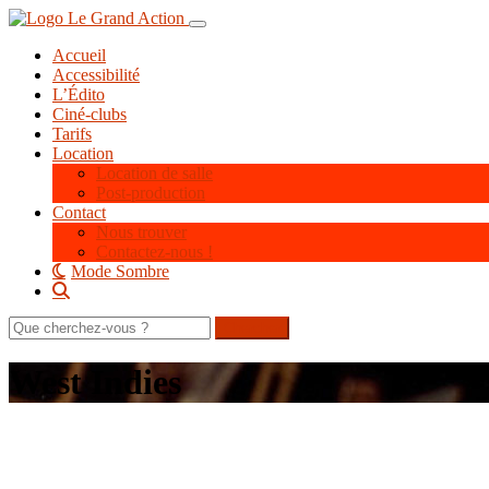
Aller
Toggle navigation
au
Accueil
contenu
Accessibilité
principal
L’Édito
Ciné-clubs
Tarifs
Location
Location de salle
Post-production
Contact
Nous trouver
Contactez-nous !
Mode Sombre
Rechercher
sur
le
West Indies
site