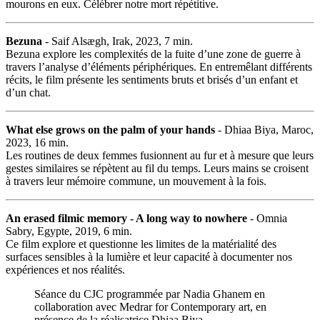
mourons en eux. Célébrer notre mort répétitive.
Bezuna
- Saif Alsægh, Irak, 2023, 7 min.
Bezuna explore les complexités de la fuite d’une zone de guerre à
travers l’analyse d’éléments périphériques. En entremêlant différents
récits, le film présente les sentiments bruts et brisés d’un enfant et
d’un chat.
What else grows on the palm of your hands
- Dhiaa Biya, Maroc,
2023, 16 min.
Les routines de deux femmes fusionnent au fur et à mesure que leurs
gestes similaires se répètent au fil du temps. Leurs mains se croisent
à travers leur mémoire commune, un mouvement à la fois.
An erased filmic memory - A long way to nowhere
- Omnia
Sabry, Egypte, 2019, 6 min.
Ce film explore et questionne les limites de la matérialité des
surfaces sensibles à la lumière et leur capacité à documenter nos
expériences et nos réalités.
Séance du CJC programmée par Nadia Ghanem en
collaboration avec Medrar for Contemporary art, en
présence de la réalisatrice Dhiaa Biya.