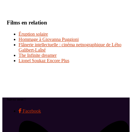
Films en relation
Éruption solaire
Hommage à Giovanna Puggioni
Flânerie intellectuelle : cinéma netnographique de Lého
Galibert-Laîné
The Infinite dreamer
Lionel Soukaz Encore Plus
Suivez-nous !
Facebook