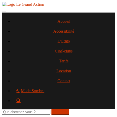
Aller
au
contenu
Toggle navigation
principal
Accueil
Accessibilité
L’Édito
Ciné-clubs
Tarifs
Location
Contact
Mode Sombre
Rechercher
sur