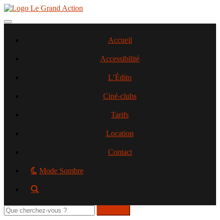
Aller
au
contenu
Toggle navigation
principal
Accueil
Accessibilité
L’Édito
Ciné-clubs
Tarifs
Location
Contact
Mode Sombre
Rechercher
sur