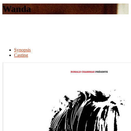
le
Wanda
site
Synopsis
Casting