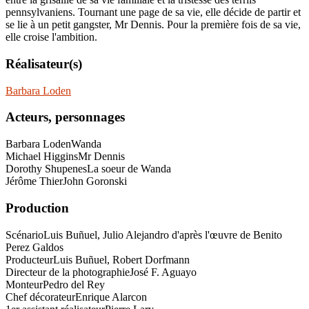
pennsylvaniens. Tournant une page de sa vie, elle décide de partir et
se lie à un petit gangster, Mr Dennis. Pour la première fois de sa vie,
elle croise l'ambition.
Réalisateur(s)
Barbara Loden
Acteurs, personnages
Barbara Loden
Wanda
Michael Higgins
Mr Dennis
Dorothy Shupenes
La soeur de Wanda
Jérôme Thier
John Goronski
Production
Scénario
Luis Buñuel, Julio Alejandro d'après l'œuvre de Benito
Perez Galdos
Producteur
Luis Buñuel, Robert Dorfmann
Directeur de la photographie
José F. Aguayo
Monteur
Pedro del Rey
Chef décorateur
Enrique Alarcon