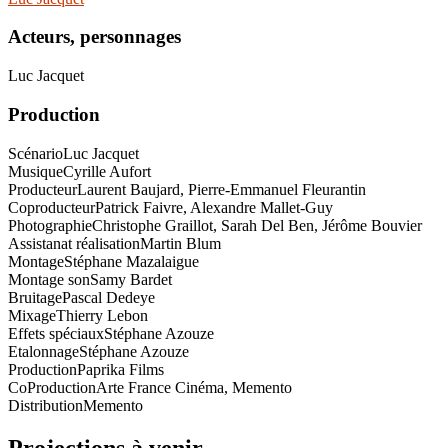
Acteurs, personnages
Luc Jacquet
Production
Scénario
Luc Jacquet
Musique
Cyrille Aufort
Producteur
Laurent Baujard, Pierre-Emmanuel Fleurantin
Coproducteur
Patrick Faivre, Alexandre Mallet-Guy
Photographie
Christophe Graillot, Sarah Del Ben, Jérôme Bouvier
Assistanat réalisation
Martin Blum
Montage
Stéphane Mazalaigue
Montage son
Samy Bardet
Bruitage
Pascal Dedeye
Mixage
Thierry Lebon
Effets spéciaux
Stéphane Azouze
Etalonnage
Stéphane Azouze
Production
Paprika Films
CoProduction
Arte France Cinéma, Memento
Distribution
Memento
Projections à venir