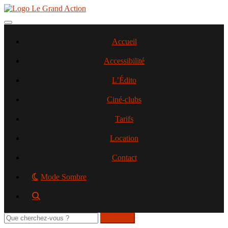
Aller
au
contenu
Toggle navigation
principal
Accueil
Accessibilité
L’Édito
Ciné-clubs
Tarifs
Location
Contact
Mode Sombre
Rechercher
sur