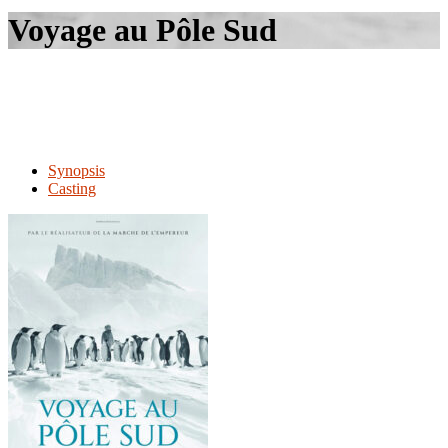
le
Voyage au Pôle Sud
site
Synopsis
Casting