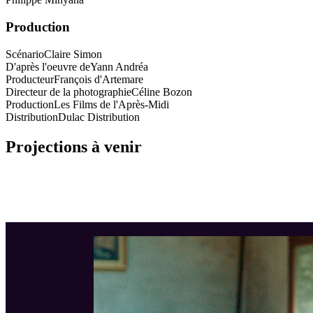
Production
Scénario
Claire Simon
D'après l'oeuvre de
Yann Andréa
Producteur
François d'Artemare
Directeur de la photographie
Céline Bozon
Production
Les Films de l'Après-Midi
Distribution
Dulac Distribution
Projections à venir