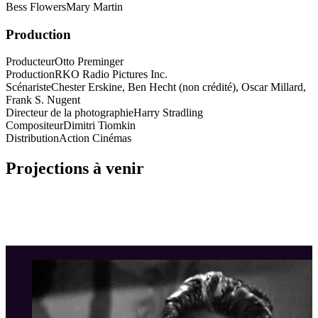
Bess Flowers
Mary Martin
Production
Producteur
Otto Preminger
Production
RKO Radio Pictures Inc.
Scénariste
Chester Erskine, Ben Hecht (non crédité), Oscar Millard,
Frank S. Nugent
Directeur de la photographie
Harry Stradling
Compositeur
Dimitri Tiomkin
Distribution
Action Cinémas
Projections à venir