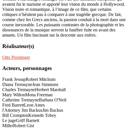
avaient fui le nazisme et apporté leur vision du monde à Hollywood.
Vision noire et romantique, à l’image de ce film, que certains
critiques n’hésitent pas à comparer à une tragédie grecque. De fait,
comme chez les Grecs anciens, la passion conduit à la mort dans une
course inexorable. Les puissants contrastes de la photographie et les
dissonances de la musique servent la funèbre fuite en avant des
amants. Un film fascinant sur la descente aux enfers.
Réalisateur(s)
Otto Preminger
Acteurs, personnages
Frank Jessup
Robert Mitchum
Diana Tremayne
Jean Simmons
Charles Tremayne
Herbert Marshall
Mary Wilton
Mona Freeman
Catherine Tremayne
Barbara O'Neil
Fred Barrett
Leon Ames
l'Attorney Jim Backus
Jim Backus
Bill Crompton
Kenneth Tobey
Le juge
Griff Barnett
Miller
Robert Gist