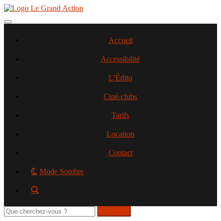
Aller
au
contenu
Toggle navigation
principal
Accueil
Accessibilité
L’Édito
Ciné-clubs
Tarifs
Location
Contact
Mode Sombre
Rechercher
sur