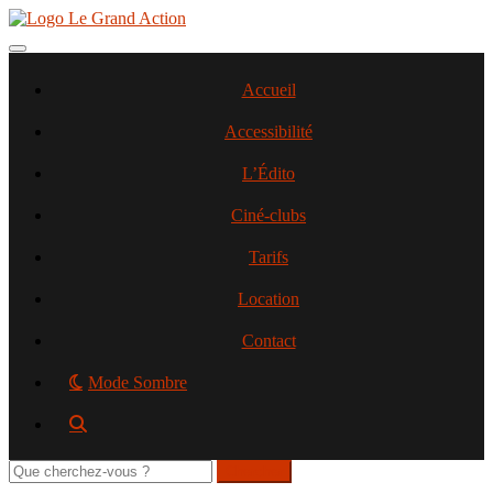
Aller
au
contenu
Toggle navigation
principal
Accueil
Accessibilité
L’Édito
Ciné-clubs
Tarifs
Location
Contact
Mode Sombre
Rechercher
sur