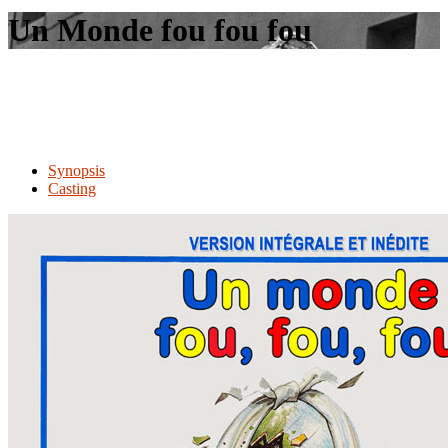
le
Un Monde fou fou fou
site
Synopsis
Casting