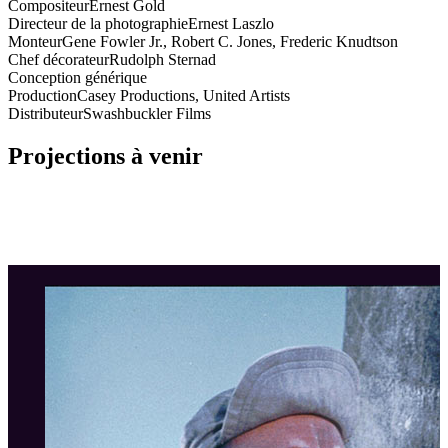
Compositeur
Ernest Gold
Directeur de la photographie
Ernest Laszlo
Monteur
Gene Fowler Jr., Robert C. Jones, Frederic Knudtson
Chef décorateur
Rudolph Sternad
Conception générique
Production
Casey Productions, United Artists
Distributeur
Swashbuckler Films
Projections à venir