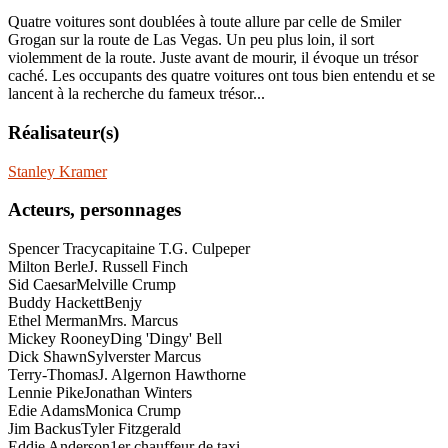
Quatre voitures sont doublées à toute allure par celle de Smiler
Grogan sur la route de Las Vegas. Un peu plus loin, il sort
violemment de la route. Juste avant de mourir, il évoque un trésor
caché. Les occupants des quatre voitures ont tous bien entendu et se
lancent à la recherche du fameux trésor...
Réalisateur(s)
Stanley Kramer
Acteurs, personnages
Spencer Tracy
capitaine T.G. Culpeper
Milton Berle
J. Russell Finch
Sid Caesar
Melville Crump
Buddy Hackett
Benjy
Ethel Merman
Mrs. Marcus
Mickey Rooney
Ding 'Dingy' Bell
Dick Shawn
Sylverster Marcus
Terry-Thomas
J. Algernon Hawthorne
Lennie Pike
Jonathan Winters
Edie Adams
Monica Crump
Jim Backus
Tyler Fitzgerald
Eddie Anderson
1er chauffeur de taxi