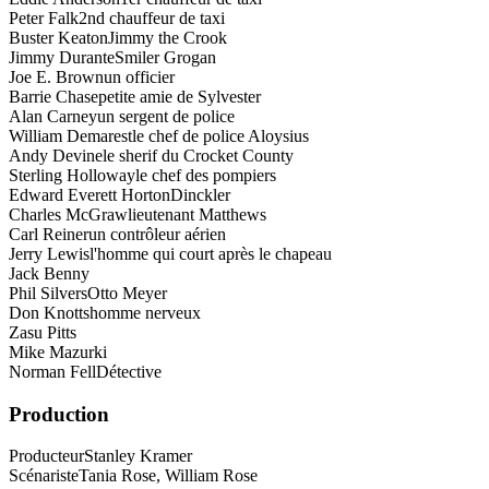
Peter Falk
2nd chauffeur de taxi
Buster Keaton
Jimmy the Crook
Jimmy Durante
Smiler Grogan
Joe E. Brown
un officier
Barrie Chase
petite amie de Sylvester
Alan Carney
un sergent de police
William Demarest
le chef de police Aloysius
Andy Devine
le sherif du Crocket County
Sterling Holloway
le chef des pompiers
Edward Everett Horton
Dinckler
Charles McGraw
lieutenant Matthews
Carl Reiner
un contrôleur aérien
Jerry Lewis
l'homme qui court après le chapeau
Jack Benny
Phil Silvers
Otto Meyer
Don Knotts
homme nerveux
Zasu Pitts
Mike Mazurki
Norman Fell
Détective
Production
Producteur
Stanley Kramer
Scénariste
Tania Rose, William Rose