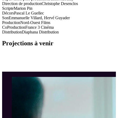
Direction de production
Christophe Desenclos
Scripte
Marion Pin
Décors
Pascal Le Guellec
Son
Emmanuelle Villard, Hervé Guyader
Production
Nord-Ouest Films
CoProduction
France 3 Cinéma
Distribution
Diaphana Distribution
Projections à venir