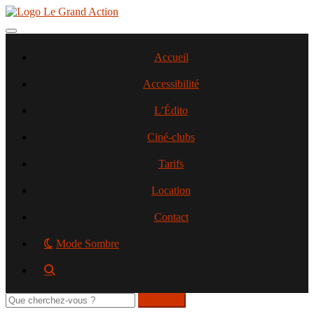
Aller
au
contenu
Toggle navigation
principal
Accueil
Accessibilité
L’Édito
Ciné-clubs
Tarifs
Location
Contact
Mode Sombre
Rechercher
sur