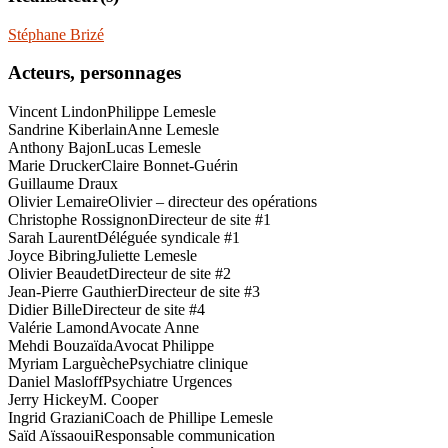
Stéphane Brizé
Acteurs, personnages
Vincent Lindon
Philippe Lemesle
Sandrine Kiberlain
Anne Lemesle
Anthony Bajon
Lucas Lemesle
Marie Drucker
Claire Bonnet-Guérin
Guillaume Draux
Olivier Lemaire
Olivier – directeur des opérations
Christophe Rossignon
Directeur de site #1
Sarah Laurent
Déléguée syndicale #1
Joyce Bibring
Juliette Lemesle
Olivier Beaudet
Directeur de site #2
Jean-Pierre Gauthier
Directeur de site #3
Didier Bille
Directeur de site #4
Valérie Lamond
Avocate Anne
Mehdi Bouzaïda
Avocat Philippe
Myriam Larguèche
Psychiatre clinique
Daniel Masloff
Psychiatre Urgences
Jerry Hickey
M. Cooper
Ingrid Graziani
Coach de Phillipe Lemesle
Saïd Aïssaoui
Responsable communication