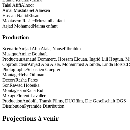
Talal Afifi
Alnoor
Amal Mustafa
Set Alnesea
Hassan Nahid
Ehsan
Moatasem Rashed
Muzamil enfant
Asjad Mohamed
Naima enfant
Production
Scénario
Amjad Abu Alala, Yousef Ibrahim
Musique
Amine Bouhafa
Producteur
Arnaud Dommerc, Hossam Elouan, Ingrid Lill Høgtun, Mic
Coproducteur
Amjad Abu Alala, Mohammed Alomda, Linda Bolstad S
Photographie
Sebastien Goepfert
Montage
Heba Othman
Décors
Rasha Fares
Son
Rawad Hobeika
Montage son
Rana Eid
Mixage
Florent Lavallée
Production
Andolfi, Transit Films, DUOfilm, Die Gesellschaft DGS
Distribution
Pyramide Distribution
Projections à venir