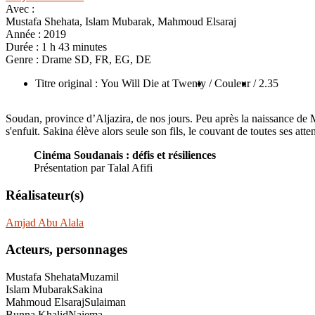
Avec :
Mustafa Shehata, Islam Mubarak, Mahmoud Elsaraj
Année :
2019
Durée :
1 h 43 minutes
Genre :
Drame SD, FR, EG, DE
Titre original : You Will Die at Twenty
/ Couleur
/ 2.35
Soudan, province d’Aljazira, de nos jours. Peu après la naissance de Mu
s'enfuit. Sakina élève alors seule son fils, le couvant de toutes ses a
Cinéma Soudanais : défis et résiliences
Présentation par Talal Afifi
Réalisateur(s)
Amjad Abu Alala
Acteurs, personnages
Mustafa Shehata
Muzamil
Islam Mubarak
Sakina
Mahmoud Elsaraj
Sulaiman
Bunna Khalid
Naiema