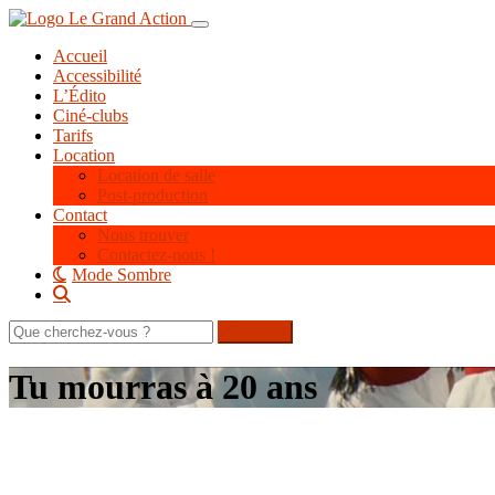
Aller
Toggle navigation
au
Accueil
contenu
Accessibilité
principal
L’Édito
Ciné-clubs
Tarifs
Location
Location de salle
Post-production
Contact
Nous trouver
Contactez-nous !
Mode Sombre
Rechercher
sur
le
Tu mourras à 20 ans
site