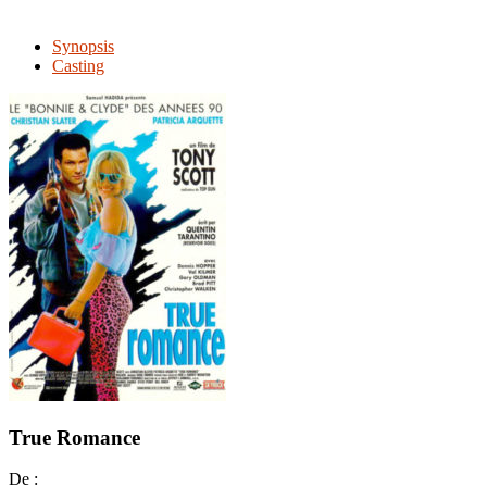
Synopsis
Casting
True Romance
De :