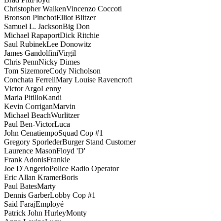
Christopher Walken
Vincenzo Coccoti
Bronson Pinchot
Elliot Blitzer
Samuel L. Jackson
Big Don
Michael Rapaport
Dick Ritchie
Saul Rubinek
Lee Donowitz
James Gandolfini
Virgil
Chris Penn
Nicky Dimes
Tom Sizemore
Cody Nicholson
Conchata Ferrell
Mary Louise Ravencroft
Victor Argo
Lenny
Maria Pitillo
Kandi
Kevin Corrigan
Marvin
Michael Beach
Wurlitzer
Paul Ben-Victor
Luca
John Cenatiempo
Squad Cop #1
Gregory Sporleder
Burger Stand Customer
Laurence Mason
Floyd 'D'
Frank Adonis
Frankie
Joe D'Angerio
Police Radio Operator
Eric Allan Kramer
Boris
Paul Bates
Marty
Dennis Garber
Lobby Cop #1
Said Faraj
Employé
Patrick John Hurley
Monty