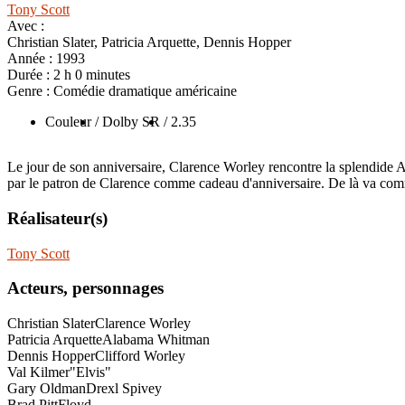
Tony Scott
Avec :
Christian Slater, Patricia Arquette, Dennis Hopper
Année :
1993
Durée :
2 h 0 minutes
Genre :
Comédie dramatique américaine
Couleur
/ Dolby SR
/ 2.35
Le jour de son anniversaire, Clarence Worley rencontre la splendide
par le patron de Clarence comme cadeau d'anniversaire. De là va com
Réalisateur(s)
Tony Scott
Acteurs, personnages
Christian Slater
Clarence Worley
Patricia Arquette
Alabama Whitman
Dennis Hopper
Clifford Worley
Val Kilmer
"Elvis"
Gary Oldman
Drexl Spivey
Brad Pitt
Floyd