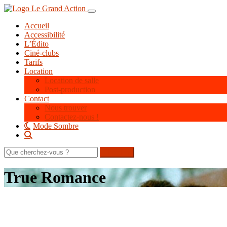
Aller
Toggle navigation
au
Accueil
contenu
Accessibilité
principal
L’Édito
Ciné-clubs
Tarifs
Location
Location de salle
Post-production
Contact
Nous trouver
Contactez-nous !
Mode Sombre
Rechercher
sur
le
True Romance
site