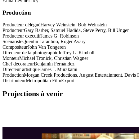
Anna Levine
Lucy
Production
Producteur délégué
Harvey Weinstein, Bob Weinstein
Producteur
Gary Barber, Samuel Hadida, Steve Perry, Bill Unger
Producteur exécutif
James G. Robinson
Scénariste
Quentin Tarantino, Roger Avary
Compositeur
John Van Tongeren
Directeur de la photographie
Jeffrey L. Kimball
Monteur
Michael Tronick, Christian Wagner
Chef décorateur
Benjamín Fernández
Directeur artistique
James J. Murakami
Production
Morgan Creek Productions, August Entertainment, Davis 
Distributeur
Metropolitan FilmExport
Projections à venir